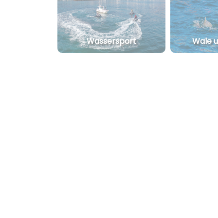
Wassersport
Wale u