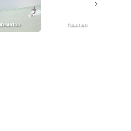
itesurfen
Tauchen