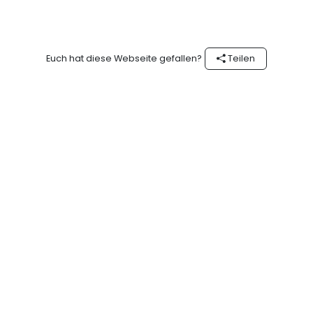
Euch hat diese Webseite gefallen?
Teilen
Folgt #ExperienceOman auf
Schönheit hat eine
Instagram
Adresse