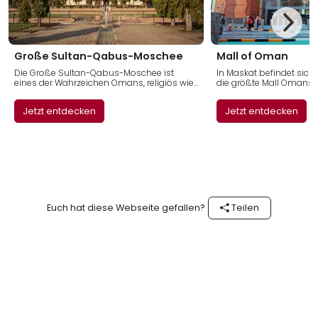
Große Sultan-Qabus-Moschee
Mall of Oman
Die Große Sultan-Qabus-Moschee ist
In Maskat befindet sich 
eines der Wahrzeichen Omans, religiös wie
die größte Mall Omans. H
architektonisch. Besonders beeindruckend
große Auswahl an Mark
sind die unverwechselbare Bauweise und
Restaurants und Enterta
Jetzt entdecken
Jetzt entdecken
besondere Atmosphäre.
Altersgruppen.
Euch hat diese Webseite gefallen?
Teilen