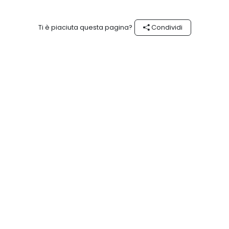
Ti è piaciuta questa pagina?
Condividi
Segui #experienceOman su
La bellezza ha un indirizzo
Instagram
#experienceoman