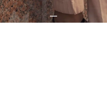
Esperienze particolari
Se siete alla ricerca di esperienze speciali, il Sultanato dell'Oman
offre una vasta gamma di possibilità. Spiagge, resort e una
natura incontaminata sono perfetti per godersi la solitudine, il
relax e il divertimento, lontano dal rumore e dalla frenesia. Nel
Sultanato dell'Oman è inoltre possibile soddisfare facilmente
ogni tipo di interesse sociale, culturale, ambientale e sportivo.