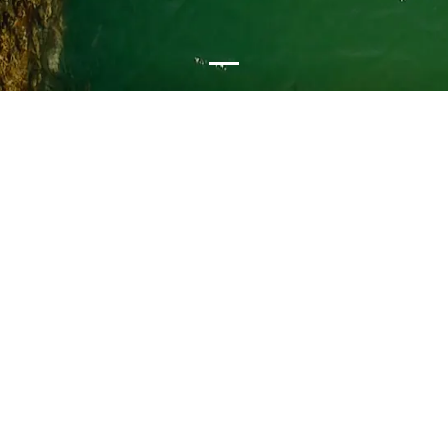
Wadi Bani Khalid
Meest aanbevolen
Ash Sharqiyah North
Informatie
De spectaculaire Wadi Bani Khalid slingert zich door het
oostelijke Al Hajar-gebergte naar beneden, naar het dorp
Bida. Het is een van de vruchtbaarste valleien van het
Sultanaat, met overal weelderig groen en prachtige
watervallen die natuurlijke poelen vormen. Het pad door
de vallei loopt door naar het stadje Muqal, dat
bekendstaat om zijn grot en dat kan worden verkend
door wie over de juiste uitrusting beschikt. Hier zorgt het
stromende water voor een luid ruisend geluid en
verzamelt het zich in poelen, om vervolgens uit te monden