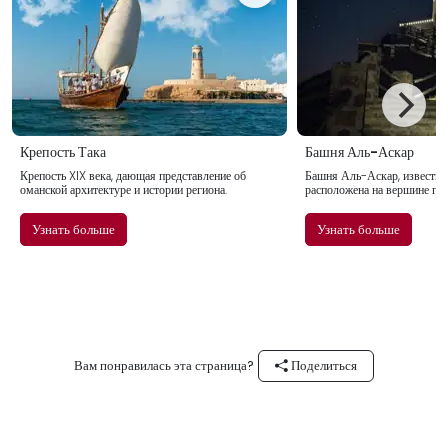
Крепость Така
Башня Аль-Аскар
Крепость XIX века, дающая представление об
Башня Аль-Аскар, известная
оманской архитектуре и истории региона.
расположена на вершине гор
Така в регионе Дофар. Она 
XIX века для защиты города 
Узнать больше
Узнать больше
внешних угроз.
Вам понравилась эта страница?
Поделиться