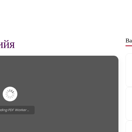
ийя
Ва
ding PDF Worker ...