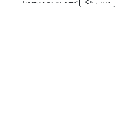
Вам понравилась эта страница?
Поделиться
Ищите нас по хэштегу #experienceOman в Instagram
Поиск
Свяжитесь с нами
Размещение
Основные контакты
Туроператоры
Условия и положения