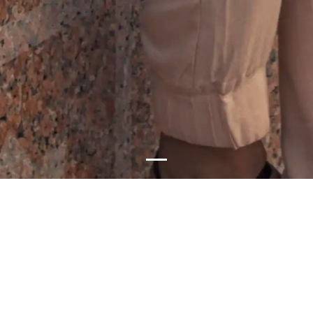
أنشطة الإهتمامات الخاصة
إن كنت تبحث عن اهتمامات خاصة، فقد وجدت وجهتك المناسبة في سلطنة عُمان، حيث
تتوفر خيارات متنوعة تلبي مختلف الاهتمامات. فالشواطئ والمنتجعات والطبيعة الهادئة
توفر بيئة مثالية للاسترخاء والابتعاد عن الضوضاء، بينما تتيح التجارب السياحية الأخرى
فرصا لإشباع الاهتمامات العلمية والاجتماعية والثقافية والبيئية والرياضية وذلك من خلال