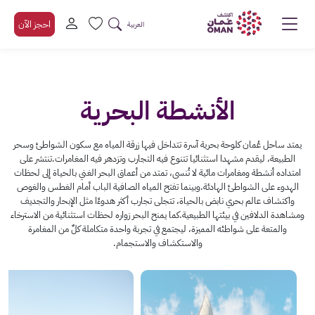
احجز الآن
العربية
الأنشطة البحرية
يمتد ساحل عُمان كلوحة بحرية آسرة تتداخل فيها زرقة المياه مع سكون الشواطئ وسحر
الطبيعة، ليقدم مشهدا استثنائيا تتنوع فيه التجارب وتزدهر فيه المغامرات.تنتشر على
امتداده أنشطة ومغامرات مائية لا تُنسى، تمتد من أعماق البحر الغني بالحياة إلى لحظات
الهدوء على الشواطئ الهادئة.وبينما تفتح المياه الصافية الباب أمام الغطس والغوص
واكتشاف عالم بحري نابض بالحياة، تتجلى تجارب أكثر هدوءًا مثل الإبحار والتجديف
ومشاهدة الدلافين في بيئتها الطبيعية.كما يمنح البحر زواره لحظات استثنائية من الاسترخاء
والمتعة على شواطئه المميزة، ليجتمع في تجربة واحدة متكاملة كلٌ من المغامرة
والاستكشاف والاستجمام.