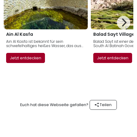
Ain Al Kasfa
Balad Sayt Village
Ain Al Kasfa ist bekannt für sein
Balad Sayt ist einer der
schwefelhaltiges heißes Wasser, das aus
South Al Batinah Gover
unterirdischem Vulkangestein kommt. An
von malerischen Terrass
der Oberfläche erreicht das Wasser
landwirtschaftlich genu
Jetzt entdecken
Jetzt entdecken
Temperaturen um die 45 Grad Celsius.
Euch hat diese Webseite gefallen?
Teilen