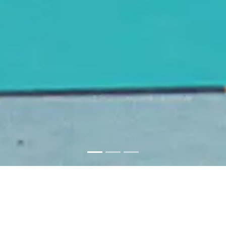
Mall of Oman
Meest aanbevolen
Muscat
Rolstoel toegankelijk