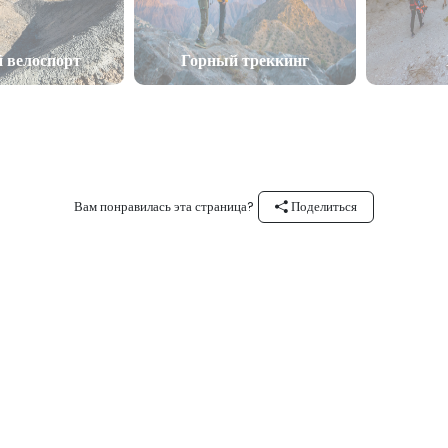
 велоспорт
Горный треккинг
Вам понравилась эта страница?
Поделиться
Ищите нас по хэштегу #experienceOman в Instagram