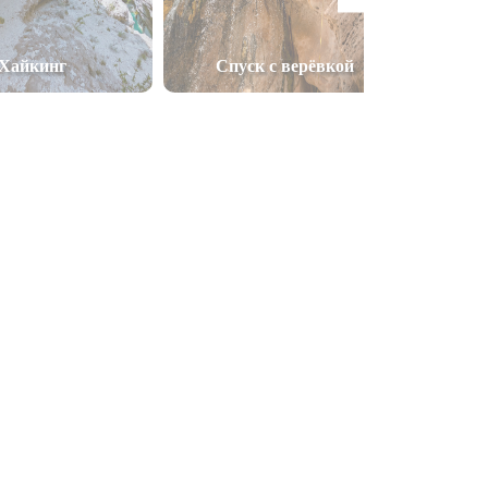
Хайкинг
Спуск с верёвкой
У красоты есть адрес