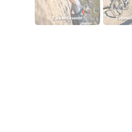
Скалолазание
Горный