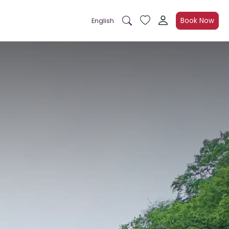
Book Now
English